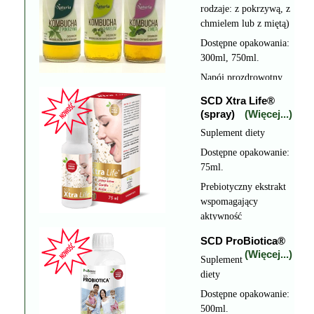
rodzaje: z pokrzywą, z
chmielem lub z miętą)
Dostępne opakowania:
300ml, 750ml.
Napój prozdrowotny
powstający w wyniku
SCD Xtra Life®
fermentacji zielonej
(spray)
(Więcej...)
herbaty z grzybkiem
Suplement diety
herbacianym
(grzybkiem
Dostępne opakowanie:
japońskim) kombucha.
75ml.
Prebiotyczny ekstrakt
wspomagający
aktywność
pożytecznych
SCD ProBiotica®
mikroorganizmów w
(Więcej...)
Suplement
jamie ustnej, gardle i
diety
krtani. (GIS-BŻ-
Ż-4230-1519-
Dostępne opakowanie:
4/MM/09)
500ml.