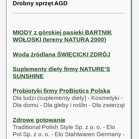
Drobny sprzęt AGD
mikroorganizmów
przewodu
pokarmowego (Cert.
GIS-BŻ-Ż-4230-
1519-4/MM/09)
MIODY z górskiej pasieki BARTNIK
WOŁOSKI (tereny NATURA 2000)
Woda źródlana ŚWIĘCICKI ZDRÓJ
Suplementy diety firmy NATURE'S
SUNSHINE
Probiotyki firmy ProBiotics Polska
Dla ludzi (suplementy diety) - Kosmetyki -
Dla domu - Dla gleby i roślin - Dla zwierząt
Zdrowe gotowanie
Traditional Polish Style Sp. z o. o. - Elo
Pol Sp. z o. o. - Elo Stahlwaren Germany -