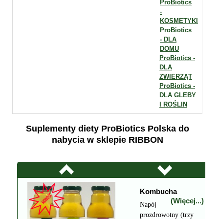
ProBiotics
-
KOSMETYKI
ProBiotics
- DLA
DOMU
ProBiotics -
DLA
ZWIERZĄT
ProBiotics -
DLA GLEBY
I ROŚLIN
Suplementy diety ProBiotics Polska do
nabycia w sklepie RIBBON
Kombucha
(Więcej...)
Napój
prozdrowotny (trzy