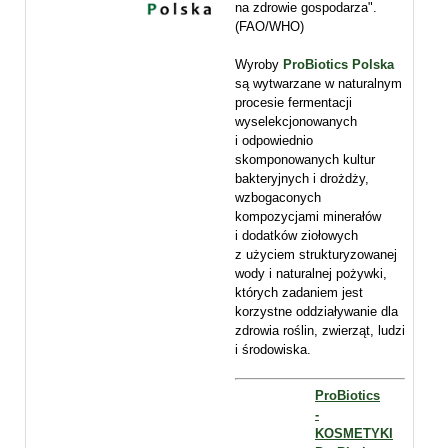
na zdrowie gospodarza".
(FAO/WHO)
Wyroby
ProBiotics Polska
są wytwarzane w naturalnym
procesie fermentacji
wyselekcjonowanych
i odpowiednio
skomponowanych kultur
bakteryjnych i drożdży,
wzbogaconych
kompozycjami minerałów
i dodatków ziołowych
z użyciem strukturyzowanej
wody i naturalnej pożywki,
których zadaniem jest
korzystne oddziaływanie dla
zdrowia roślin, zwierząt, ludzi
i środowiska.
ProBiotics
-
KOSMETYKI