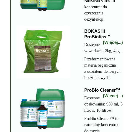
BioKlean soft® to
koncentrat do
czyszczenia,
dezynfekcji,
odświeżania
BOKASHI
i higienizacji. (Atest
ProBiotics™
PZH/HT-2598/2011)
(Więcej...)
Dostępne
w workach: 2kg, 4kg.
Przefermentowana
materia organiczna
z udziałem tlenowych
i beztlenowych
mikroorganizmów.
ProBio Cleaner™
(Atest PZH PZH/HT
(Więcej...)
2717/2012)
Dostępne
opakowania: 950 ml, 5
litrów, 10 litrów.
ProBio Cleaner™ to
naturalny koncentrat
do mycia