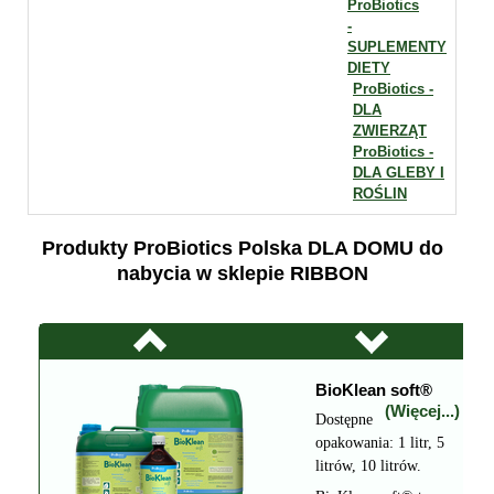
ProBiotics
-
SUPLEMENTY
DIETY
ProBiotics -
DLA
ZWIERZĄT
ProBiotics -
DLA GLEBY I
ROŚLIN
Produkty ProBiotics Polska DLA DOMU do
nabycia w sklepie RIBBON
BioKlean soft®
(Więcej...)
Dostępne
opakowania: 1 litr, 5
litrów, 10 litrów.