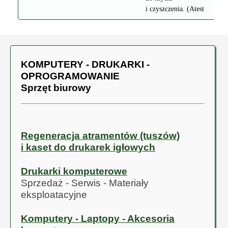
i czyszczenia. (Atest
PZH/HT-2687/2012)
ProBio
Ceramika™
(Więcej...)
Dostępne
KOMPUTERY - DRUKARKI -
opakowania: saszetka
12 sztuk, woreczek 0,5
OPROGRAMOWANIE
kg.
Sprzęt biurowy
ProBio Ceramika™ to
elementy w kształcie
koralików wypalone
z glinki zaszczepionej
Regeneracja atramentów (tuszów)
probiotykami. Wyrób
i kaset do drukarek igłowych
naturalny. (Atest PZH
HK/W/0873/01/2013
Drukarki komputerowe
Certyfikat
Sprzedaż - Serwis - Materiały
HR/B/97/2013)
eksploatacyjne
Komputery - Laptopy - Akcesoria