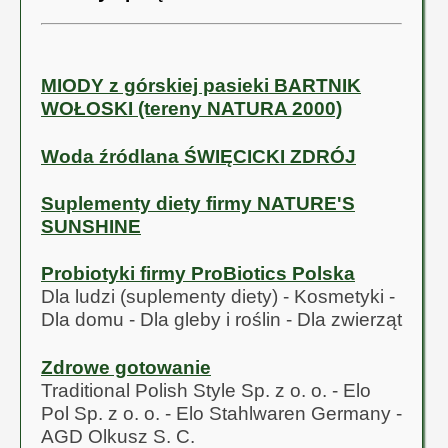
Dostępne opakowania:
200 ml, 500 ml, 1 litr.
Mieszanka Paszowa
MIODY z górskiej pasieki BARTNIK
Uzupełniająca. DLA
WOŁOSKI (tereny NATURA 2000)
GOŁĘBI, DROBIU
OZDOBNEGO (Nr
Woda źródlana ŚWIĘCICKI ZDRÓJ
weterynaryjny PL
Pro-
0214826p)
Biotyk(em15)®
Suplementy diety firmy NATURE'S
(Więcej...)
SUNSHINE
Dostępne
opakowania: 1 litr, 5
litrów, 10 litrów.
Probiotyki firmy ProBiotics Polska
Dla ludzi (suplementy diety) - Kosmetyki -
Mieszanka Paszowa
Dla domu - Dla gleby i roślin - Dla zwierząt
Uzupełniająca. DLA
WSZYSTKICH
ZWIERZĄT (Nr
Zdrowe gotowanie
weterynaryjny PL
Traditional Polish Style Sp. z o. o. - Elo
3027065 p.)
Pol Sp. z o. o. - Elo Stahlwaren Germany -
AGD Olkusz S. C.