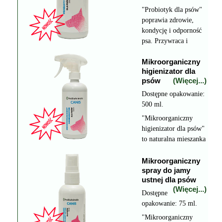
"Probiotyk dla psów"
poprawia zdrowie,
kondycję i odporność
psa. Przywraca i
utrwala korzystną
Mikroorganiczny
florę bakteryjną w
higienizator dla
przewodzie
psów
(Więcej...)
pokarmowym.
Dostępne opakowanie:
500 ml.
"Mikroorganiczny
higienizator dla psów"
to naturalna mieszanka
w sprayu, służca do
utrzymania higieny
Mikroorganiczny
spray do jamy
samych psów, a także
ustnej dla psów
do odświeżenia ich
(Więcej...)
kojców i posłań.
Dostępne
opakowanie: 75 ml.
"Mikroorganiczny