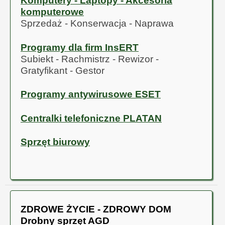
Komputery - Laptopy - Akcesoria
kołtunieniu i ułatwia
komputerowe
ApiBioFarma™
rozczesywanie. Działa
Sprzedaż - Konserwacja - Naprawa
(Więcej...)
także bakteriobójczo i
Dostępne
grzybobójczo
opakowania: 200 ml,
wspomagając
Programy dla firm InsERT
500 ml, 1 litr.
naturalną ochronę
Subiekt - Rachmistrz - Rewizor -
Mieszanka Paszowa
sierści i skóry psa.
Gratyfikant - Gestor
Uzupełniająca -
wzbogacona o zioła.
Programy antywirusowe ESET
DLA PSZCZÓŁ (Nr
weterynaryjny PL
ApiFarma™
0214826 p.)
Centralki telefoniczne PLATAN
(Więcej...)
Dostępne
opakowanie: 1 litr.
Sprzęt biurowy
Mieszanka Paszowa
Uzupełniająca. DLA
PSZCZÓŁ (Nr
weterynaryjny PL
0214826 p.) DLA
PSZCZÓŁ
ZDROWE ŻYCIE - ZDROWY DOM
Pro-Biotyk dla
Drobny sprzęt AGD
gołębi®
(Więcej...)