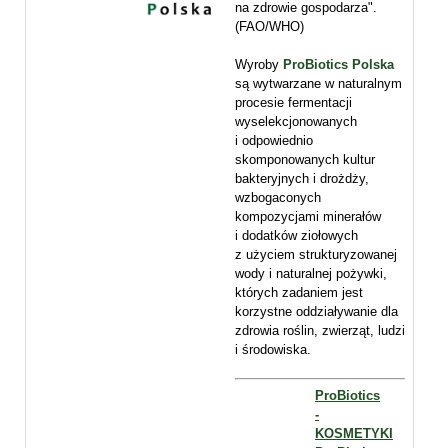
na zdrowie gospodarza".
(FAO/WHO)
Wyroby
ProBiotics Polska
są wytwarzane w naturalnym
procesie fermentacji
wyselekcjonowanych
i odpowiednio
skomponowanych kultur
bakteryjnych i drożdży,
wzbogaconych
kompozycjami minerałów
i dodatków ziołowych
z użyciem strukturyzowanej
wody i naturalnej pożywki,
których zadaniem jest
korzystne oddziaływanie dla
zdrowia roślin, zwierząt, ludzi
i środowiska.
ProBiotics
-
KOSMETYKI